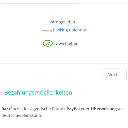
o
g
p
o
er
p
k
Wird geladen...
Booking Calendar
Powered by
07
-
Verfügbar
Next
Bezahlungsmöglichkeiten
Bar
(Euro oder ägyptische Pfund),
PayPal
oder
Überweisung
an
deutsches Bankkonto