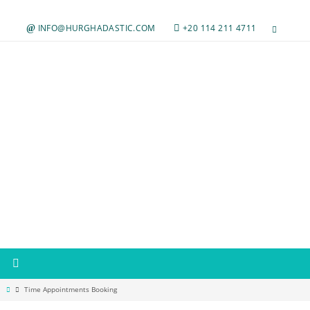
Zum
Inhalt
INFO@HURGHADASTIC.COM
+20 114 211 4711
springen
Start
Time Appointments Booking