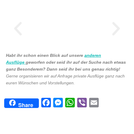
Habt ihr schon einen Blick auf unsere
anderen
Ausflüge
geworfen oder seid ihr auf der Suche nach etwas
ganz Besonderem? Dann seid ihr bei uns genau richtig!
Gerne organisieren wir auf Anfrage private Ausflüge ganz nach
euren Wünschen und Vorstellungen.
F
M
W
Vi
E
Share
a
e
h
b
m
c
ss
at
er
ai
e
e
s
l