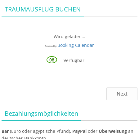
b
n
A
TRAUMAUSFLUG BUCHEN
o
g
p
o
er
p
k
Wird geladen...
Booking Calendar
Powered by
08
-
Verfügbar
Next
Bezahlungsmöglichkeiten
Bar
(Euro oder ägyptische Pfund),
PayPal
oder
Überweisung
an
deutsches Bankkonto