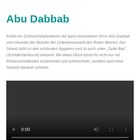
Abu Dabbab
Erlebt ein Schnorchelabenteuer der ganz besonderen Art in Abu Dabbab
und erkundet die Wunder der Unterwasserwelt des Roten Meeres. Der
Strand zählt zu den schönsten Ägyptens und ist auch unter „Turtle Bay“
(Schildkrötenbucht) bekannt. Mit etwas Glück könnt ihr nicht nur mit
Riesenschildkröten schwimmen und schnorcheln, sondern auch eine
Seekuh hautnah erleben.