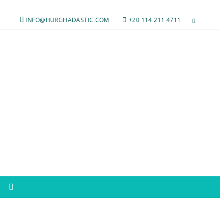
INFO@HURGHADASTIC.COM
+20 114 211 4711