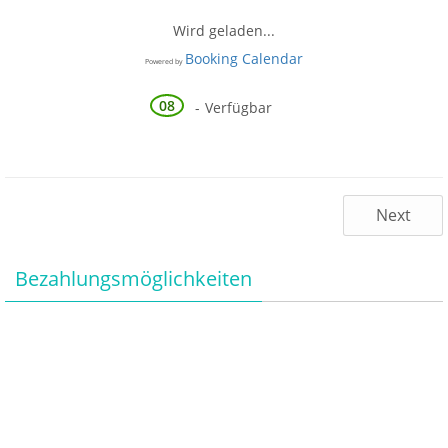
o
er
p
k
Wird geladen...
Booking Calendar
Powered by
08
-
Verfügbar
Next
Bezahlungsmöglichkeiten