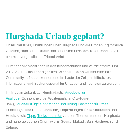
Hurghada Urlaub geplant?
Unser Ziel ist es, Erfahrungen über Hurghada und die Umgebung mit euch
zu teilen, damit euer Urlaub, am schönsten Fleck des Roten Meeres, zu
einem unvergesslichen Erlebnis wird.
Hurghadastic steckt noch in den Kinderschuhen und wurde erst im Juni
2017 von uns ins Leben gerufen. Wir hoffen, dass wir hier eine tolle
Community aufbauen können und im Laufe der Zeit, ein hilfreiches
Informations- und Buchungsportal für Urlauber und Touristen zu werden.
Ihr findet in Zukunft auf Hurghadastic:
Angebote für
Ausflüge
(Schnorcheltrips, Wüstensafaris, City-Touren
usw.),
Tauchausflüge für Anfänger und Diving Packages für Profis
,
Erfahrungs- und Erlebnisberichte, Empfehlungen für Restauraunts und
Hotels sowie
Tipps, Tricks und Infos
zu allen Themen rund um Hurghada
und nahe gelegenen Orten, wie El Gouna, Makadi, Sahl Hasheesh und
Safaga.