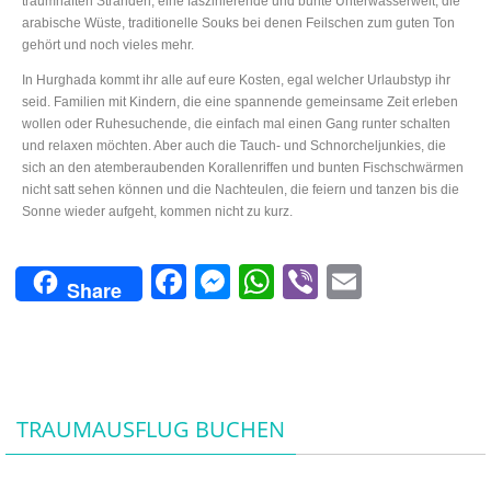
traumhaften Stränden, eine faszinierende und bunte Unterwasserwelt, die
arabische Wüste, traditionelle Souks bei denen Feilschen zum guten Ton
gehört und noch vieles mehr.
In Hurghada kommt ihr alle auf eure Kosten, egal welcher Urlaubstyp ihr
seid. Familien mit Kindern, die eine spannende gemeinsame Zeit erleben
wollen oder Ruhesuchende, die einfach mal einen Gang runter schalten
und relaxen möchten. Aber auch die Tauch- und Schnorcheljunkies, die
sich an den atemberaubenden Korallenriffen und bunten Fischschwärmen
nicht satt sehen können und die Nachteulen, die feiern und tanzen bis die
Sonne wieder aufgeht, kommen nicht zu kurz.
F
M
W
Vi
E
Share
a
e
h
b
m
c
ss
at
er
ai
e
e
s
l
b
n
A
TRAUMAUSFLUG BUCHEN
o
g
p