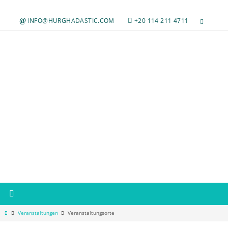
Zum
Inhalt
INFO@HURGHADASTIC.COM
+20 114 211 4711
springen
Start
Veranstaltungen
Veranstaltungsorte